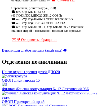
осуществляется по телефону
☎ "Службы 122"
Справочная, регистратура (ВКЦ)
☎
тел.
+7(812)
241-33-53
(49,ПО33,ПО63,ДПО20,ЖК12,ООВП)
☎
тел.
+7(812)
246-78-29 ООВП ЮНТОЛОВО
☎
тел.
+7(812)
417-21-47 ООВП ЛАХТА
☎
тел.
+7(812)
430-20-01,
+7(812)
430-89-76 Районная
станция скорой и неотложной помощи для взрослых
✉️💬 Отправить обращение
Версия для слабовидящих (вкл|выкл) 👁
Отделения поликлиники
Центр охраны зрения детей ДПО20
ОВОП Лисичанская 15
Филиал Женская консультация № 12 Лахтинский 98Б
ОВОП Приморский пр 46