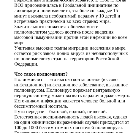
ВОЗ присоединилась к Глобальной инициативе по
ликвидации полиомиелита, эта болезнь каждые 15
минут вызывала необратимый паралич у 10 детей и
встречалась практически во всех странах мира.
Значительного снижения заболеваемости
полиомиелитом удалось достичь после введения
массовой иммунизации против этой инфекции во всем
мире.
Учитывая высокие темпы миграции населения в мире,
остается риск завоза полио-вируса из неблагополучных
по полиомиелиту стран на территорию Российской
Федерации.
Что такое полиомиелит?
Полиомиелит — это высоко контагиозное (высоко
инфекционное) инфекционное заболевание, вызванное
полиовирусом. Полиовирус поражает центральную
нервную систему, может вызвать паралич и даже смерть.
Источником инфекции является человек: больной или
бессимптомный носитель.
Пути передачи – бытовой, водный, пищевой.
Естественная восприимчивость людей высокая, однако
на один клинически выраженный случай приходится от
100 до 1000 бессимптомных носителей полиовируса.
Болеют дети, не привитые против полиомиелита или