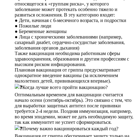
относящегося к «группам риска», у которого
заболевание может протекать особенно тяжело и
развиться осложнения. В эту категорию входят:
● Дети, начиная с 6-месячного возраста, и подростки
● Пожилые люди
● Беременные женщины
● Лица с хроническими заболеваниями (например,
сахарный диабет, сердечно-сосудистые заболевания,
заболевания органов дыхания)
Также вакцинация необходима работникам сферы
здравоохранения, образования и другим профессиям с
высоким риском инфицирования.
Плановая вакцинация от гриппа предусматривает
однократное введение вакцины (за исключением
малолетних детей, прививающихся впервые).
Когда лучше всего пройти вакцинацию?
Оптимальным временем для вакцинации считается
начало осени (сентябрь-октябрь). Это связано с тем, что
для выработки защитных антител после прививки
требуется 2-4 недели. Поздняя иммунизация, например,
во время эпидемии, может не дать необходимую защиту,
так как иммунитет не успеет сформироваться.
Почему важно вакцинироваться каждый год?
Вакцинация от гриппа обеспечивает защиту только на