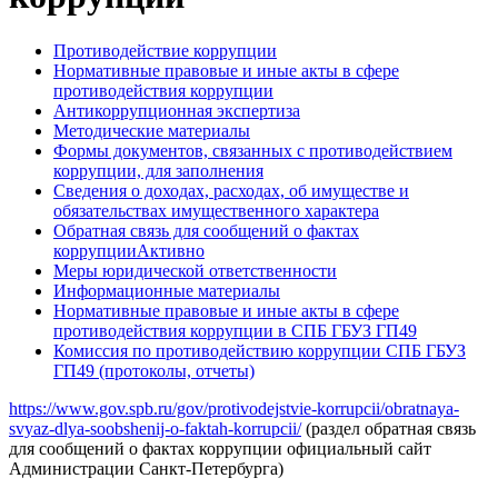
Противодействие коррупции
Нормативные правовые и иные акты в сфере
противодействия коррупции
Антикоррупционная экспертиза
Методические материалы
Формы документов, связанных с противодействием
коррупции, для заполнения
Сведения о доходах, расходах, об имуществе и
обязательствах имущественного характера
Обратная связь для сообщений о фактах
коррупции
Активно
Меры юридической ответственности
Информационные материалы
Нормативные правовые и иные акты в сфере
противодействия коррупции в СПБ ГБУЗ ГП49
Комиссия по противодействию коррупции СПБ ГБУЗ
ГП49 (протоколы, отчеты)
https://www.gov.spb.ru/gov/protivodejstvie-korrupcii/obratnaya-
svyaz-dlya-soobshenij-o-faktah-korrupcii/
(раздел обратная связь
для сообщений о фактах коррупции официальный сайт
Администрации Санкт-Петербурга)