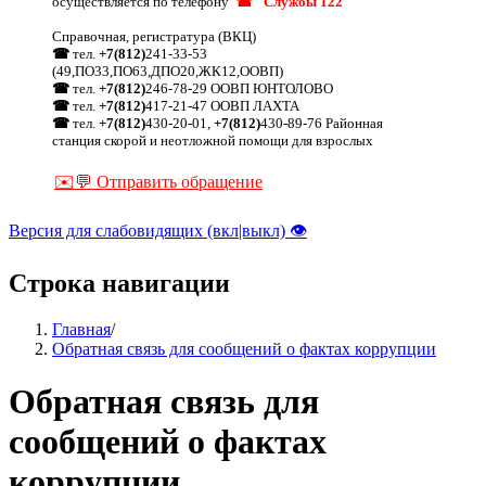
осуществляется по телефону
☎ "Службы 122"
Справочная, регистратура (ВКЦ)
☎
тел.
+7(812)
241-33-53
(49,ПО33,ПО63,ДПО20,ЖК12,ООВП)
☎
тел.
+7(812)
246-78-29 ООВП ЮНТОЛОВО
☎
тел.
+7(812)
417-21-47 ООВП ЛАХТА
☎
тел.
+7(812)
430-20-01,
+7(812)
430-89-76 Районная
станция скорой и неотложной помощи для взрослых
✉️💬 Отправить обращение
Версия для слабовидящих (вкл|выкл) 👁
Строка навигации
Главная
/
Обратная связь для сообщений о фактах коррупции
Обратная связь для
сообщений о фактах
коррупции