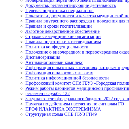
Модернизация первичного звена (Национальный пр
Документы, регламентирующие деятельность
Целевая подготовка специалистов
Показатели доступности и качества медицинской 
Правила внутреннего распорядка и поведения для 
Правила и сроки госпитализации
Льготное лекарственное обеспечение
Страховые медицинские организации
Правила подготовки к исследованиям
Политика конфиденциальности
Положение о внеочередном и первоочередном ока
Диспансеризация
Антимонопольный комплекс
Информация о льготных категориях, которым пред
Информация о налоговых льготах
Политика информационной безопасности
Профсоюзный комитет СПб ГБУЗ «Городская поли
Режим работы кабинетов медицинской профилакти
регламент службы 122
Закупки за счет федерального бюджета 2022 год за п
Памятка по действиям населения по сигналам ГО
ПРОФИЛАКТИКА ЭКСТРЕМИЗМА
Структурная схема СПБ ГБУЗ ГП49