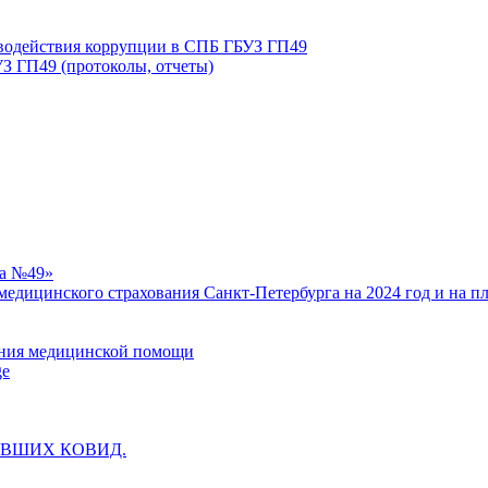
иводействия коррупции в СПБ ГБУЗ ГП49
З ГП49 (протоколы, отчеты)
ка №49»
едицинского страхования Санкт-Петербурга на 2024 год и на п
зания медицинской помощи
ge
ВШИХ КОВИД.