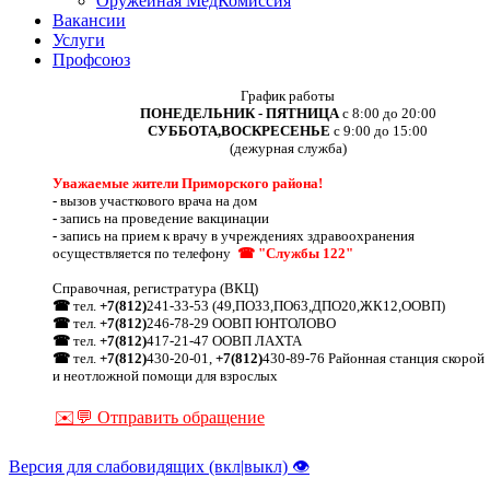
Оружейная МедКомиссия
Вакансии
Услуги
Профсоюз
График работы
ПОНЕДЕЛЬНИК - ПЯТНИЦА
с 8:00 до 20:00
СУББОТА,ВОСКРЕСЕНЬЕ
с 9:00 до 15:00
(дежурная служба)
Уважаемые жители Приморского района!
-
вызов участкового врача на дом
-
запись на проведение вакцинации
-
запись на прием к врачу в учреждениях здравоохранения
осуществляется по телефону
☎ "Службы 122"
Справочная, регистратура (ВКЦ)
☎
тел.
+7(812)
241-33-53 (49,ПО33,ПО63,ДПО20,ЖК12,ООВП)
☎
тел.
+7(812)
246-78-29 ООВП ЮНТОЛОВО
☎
тел.
+7(812)
417-21-47 ООВП ЛАХТА
☎
тел.
+7(812)
430-20-01,
+7(812)
430-89-76 Районная станция скорой
и неотложной помощи для взрослых
✉️💬 Отправить обращение
Версия для слабовидящих (вкл|выкл) 👁