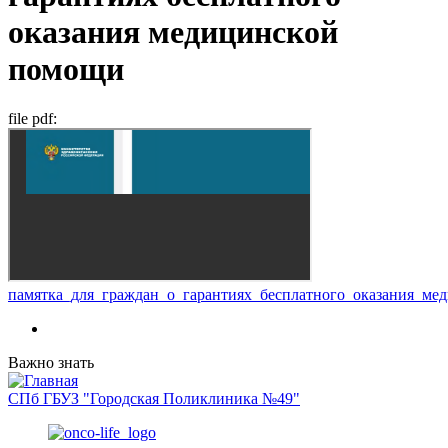
оказания медицинской
помощи
file pdf:
памятка_для_граждан_о_гарантиях_бесплатного_оказания_ме
Важно знать
СПб ГБУЗ "Городская Поликлиника №49"