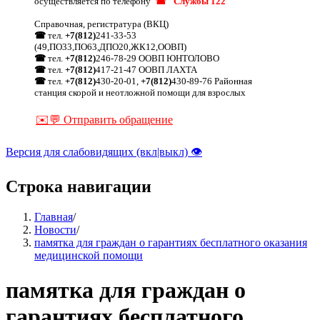
осуществляется по телефону
☎ "Службы 122"
Справочная, регистратура (ВКЦ)
☎
тел.
+7(812)
241-33-53
(49,ПО33,ПО63,ДПО20,ЖК12,ООВП)
☎
тел.
+7(812)
246-78-29 ООВП ЮНТОЛОВО
☎
тел.
+7(812)
417-21-47 ООВП ЛАХТА
☎
тел.
+7(812)
430-20-01,
+7(812)
430-89-76 Районная
станция скорой и неотложной помощи для взрослых
✉️💬 Отправить обращение
Версия для слабовидящих (вкл|выкл) 👁
Строка навигации
Главная
/
Новости
/
памятка для граждан о гарантиях бесплатного оказания
медицинской помощи
памятка для граждан о
гарантиях бесплатного