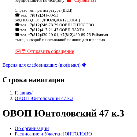
осуществляется по телефону
☎ "Службы 122"
Справочная, регистратура (ВКЦ)
☎
тел.
+7(812)
241-33-53
(49,ПО33,ПО63,ДПО20,ЖК12,ООВП)
☎
тел.
+7(812)
246-78-29 ООВП ЮНТОЛОВО
☎
тел.
+7(812)
417-21-47 ООВП ЛАХТА
☎
тел.
+7(812)
430-20-01,
+7(812)
430-89-76 Районная
станция скорой и неотложной помощи для взрослых
✉️💬 Отправить обращение
Версия для слабовидящих (вкл|выкл) 👁
Строка навигации
Главная
/
ОВОП Юнтоловский 47 к.3
ОВОП Юнтоловский 47 к.3
Об организации
Расписание и Участки ЮНТОЛОВО