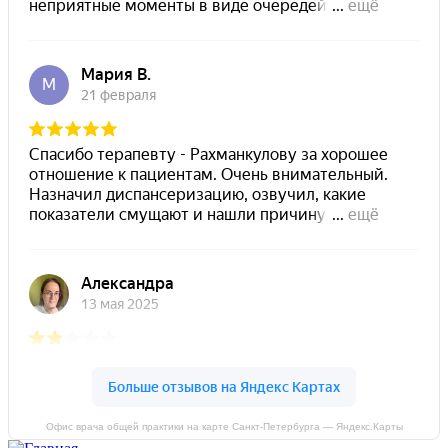
Офис врача общей практики на карте Санкт‑Петербурга — Яндекс.Карты