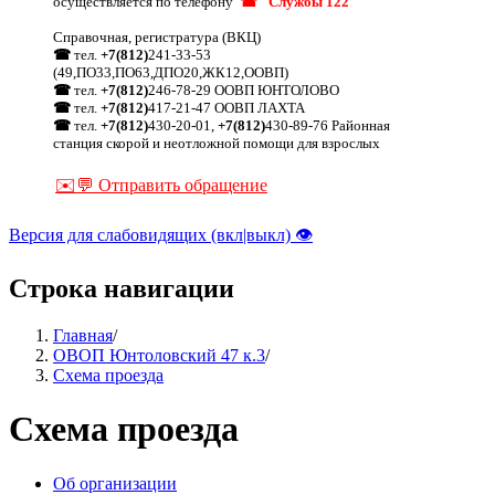
осуществляется по телефону
☎ "Службы 122"
Справочная, регистратура (ВКЦ)
☎
тел.
+7(812)
241-33-53
(49,ПО33,ПО63,ДПО20,ЖК12,ООВП)
☎
тел.
+7(812)
246-78-29 ООВП ЮНТОЛОВО
☎
тел.
+7(812)
417-21-47 ООВП ЛАХТА
☎
тел.
+7(812)
430-20-01,
+7(812)
430-89-76 Районная
станция скорой и неотложной помощи для взрослых
✉️💬 Отправить обращение
Версия для слабовидящих (вкл|выкл) 👁
Строка навигации
Главная
/
ОВОП Юнтоловский 47 к.3
/
Схема проезда
Схема проезда
Об организации