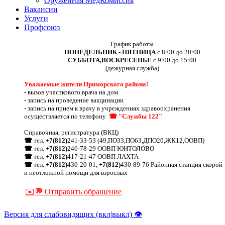
Оружейная МедКомиссия
Вакансии
Услуги
Профсоюз
График работы
ПОНЕДЕЛЬНИК - ПЯТНИЦА
с 8:00 до 20:00
СУББОТА,ВОСКРЕСЕНЬЕ
с 9:00 до 15:00
(дежурная служба)
Уважаемые жители Приморского района!
-
вызов участкового врача на дом
-
запись на проведение вакцинации
-
запись на прием к врачу в учреждениях здравоохранения
осуществляется по телефону
☎ "Службы 122"
Справочная, регистратура (ВКЦ)
☎
тел.
+7(812)
241-33-53 (49,ПО33,ПО63,ДПО20,ЖК12,ООВП)
☎
тел.
+7(812)
246-78-29 ООВП ЮНТОЛОВО
☎
тел.
+7(812)
417-21-47 ООВП ЛАХТА
☎
тел.
+7(812)
430-20-01,
+7(812)
430-89-76 Районная станция скорой
и неотложной помощи для взрослых
✉️💬 Отправить обращение
Версия для слабовидящих (вкл|выкл) 👁