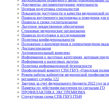
Модернизация первичного звена (Национальный пр
Документы, регламентирующие деятельность
Целевая подготовка специалистов
Показатели доступности и качества медицинской 
Правила внутреннего распорядка и поведения для 
Правила и сроки госпитализации
Льготное лекарственное обеспечение
Страховые медицинские организации
Правила подготовки к исследованиям
Политика конфиденциальности
Положение о внеочередном и первоочередном ока
Диспансеризация
Антимонопольный комплекс
Информация о льготных категориях, которым пред
Информация о налоговых льготах
Политика информационной безопасности
Профсоюзный комитет СПб ГБУЗ «Городская поли
Режим работы кабинетов медицинской профилакти
регламент службы 122
Закупки за счет федерального бюджета 2022 год за п
Памятка по действиям населения по сигналам ГО
ПРОФИЛАКТИКА ЭКСТРЕМИЗМА
Структурная схема СПБ ГБУЗ ГП49