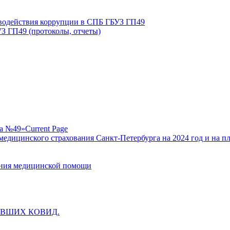
иводействия коррупции в СПБ ГБУЗ ГП49
З ГП49 (протоколы, отчеты)
ка №49»
Current Page
едицинского страхования Санкт-Петербурга на 2024 год и на п
зания медицинской помощи
ВШИХ КОВИД.