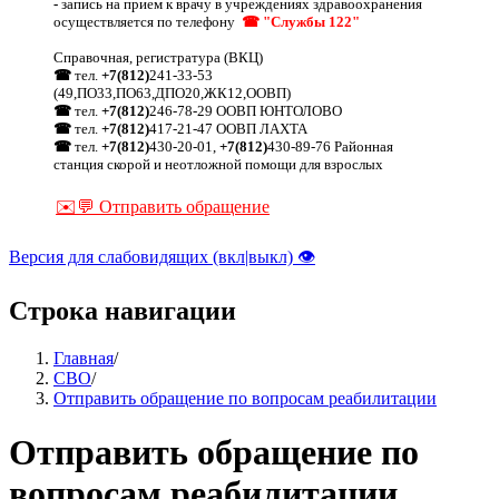
-
запись на прием к врачу в учреждениях здравоохранения
осуществляется по телефону
☎ "Службы 122"
Справочная, регистратура (ВКЦ)
☎
тел.
+7(812)
241-33-53
(49,ПО33,ПО63,ДПО20,ЖК12,ООВП)
☎
тел.
+7(812)
246-78-29 ООВП ЮНТОЛОВО
☎
тел.
+7(812)
417-21-47 ООВП ЛАХТА
☎
тел.
+7(812)
430-20-01,
+7(812)
430-89-76 Районная
станция скорой и неотложной помощи для взрослых
✉️💬 Отправить обращение
Версия для слабовидящих (вкл|выкл) 👁
Строка навигации
Главная
/
СВО
/
Отправить обращение по вопросам реабилитации
Отправить обращение по
вопросам реабилитации