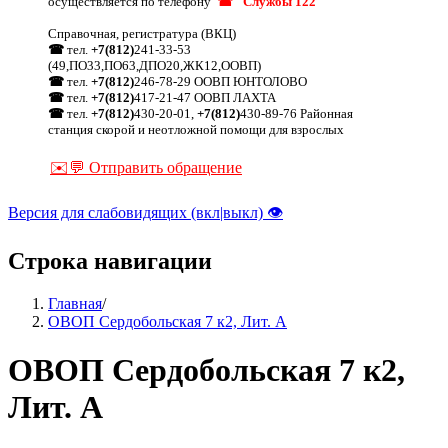
осуществляется по телефону
☎ "Службы 122"
Справочная, регистратура (ВКЦ)
☎
тел.
+7(812)
241-33-53
(49,ПО33,ПО63,ДПО20,ЖК12,ООВП)
☎
тел.
+7(812)
246-78-29 ООВП ЮНТОЛОВО
☎
тел.
+7(812)
417-21-47 ООВП ЛАХТА
☎
тел.
+7(812)
430-20-01,
+7(812)
430-89-76 Районная
станция скорой и неотложной помощи для взрослых
✉️💬 Отправить обращение
Версия для слабовидящих (вкл|выкл) 👁
Строка навигации
Главная
/
ОВОП Сердобольская 7 к2, Лит. А
ОВОП Сердобольская 7 к2,
Лит. А