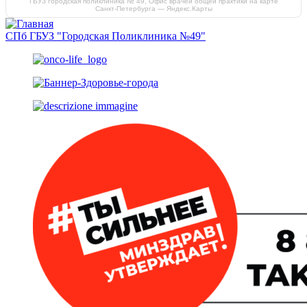
ГБУЗ городская поликлиника № 49, Офис врачей общей практики на карте
Санкт‑Петербурга — Яндекс.Карты
СПб ГБУЗ "Городская Поликлиника №49"