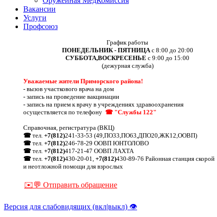
Оружейная МедКомиссия
Вакансии
Услуги
Профсоюз
График работы
ПОНЕДЕЛЬНИК - ПЯТНИЦА
с 8:00 до 20:00
СУББОТА,ВОСКРЕСЕНЬЕ
с 9:00 до 15:00
(дежурная служба)
Уважаемые жители Приморского района!
-
вызов участкового врача на дом
-
запись на проведение вакцинации
-
запись на прием к врачу в учреждениях здравоохранения
осуществляется по телефону
☎ "Службы 122"
Справочная, регистратура (ВКЦ)
☎
тел.
+7(812)
241-33-53 (49,ПО33,ПО63,ДПО20,ЖК12,ООВП)
☎
тел.
+7(812)
246-78-29 ООВП ЮНТОЛОВО
☎
тел.
+7(812)
417-21-47 ООВП ЛАХТА
☎
тел.
+7(812)
430-20-01,
+7(812)
430-89-76 Районная станция скорой
и неотложной помощи для взрослых
✉️💬 Отправить обращение
Версия для слабовидящих (вкл|выкл) 👁