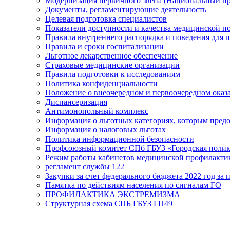
Модернизация первичного звена (Национальный пр
Документы, регламентирующие деятельность
Целевая подготовка специалистов
Показатели доступности и качества медицинской 
Правила внутреннего распорядка и поведения для 
Правила и сроки госпитализации
Льготное лекарственное обеспечение
Страховые медицинские организации
Правила подготовки к исследованиям
Политика конфиденциальности
Положение о внеочередном и первоочередном ока
Диспансеризация
Антимонопольный комплекс
Информация о льготных категориях, которым пред
Информация о налоговых льготах
Политика информационной безопасности
Профсоюзный комитет СПб ГБУЗ «Городская поли
Режим работы кабинетов медицинской профилакти
регламент службы 122
Закупки за счет федерального бюджета 2022 год за п
Памятка по действиям населения по сигналам ГО
ПРОФИЛАКТИКА ЭКСТРЕМИЗМА
Структурная схема СПБ ГБУЗ ГП49