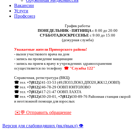
Оружейная МедКомиссия
Вакансии
Услуги
Профсоюз
График работы
ПОНЕДЕЛЬНИК - ПЯТНИЦА
с 8:00 до 20:00
СУББОТА,ВОСКРЕСЕНЬЕ
с 9:00 до 15:00
(дежурная служба)
Уважаемые жители Приморского района!
-
вызов участкового врача на дом
-
запись на проведение вакцинации
-
запись на прием к врачу в учреждениях здравоохранения
осуществляется по телефону
☎ "Службы 122"
Справочная, регистратура (ВКЦ)
☎
тел.
+7(812)
241-33-53 (49,ПО33,ПО63,ДПО20,ЖК12,ООВП)
☎
тел.
+7(812)
246-78-29 ООВП ЮНТОЛОВО
☎
тел.
+7(812)
417-21-47 ООВП ЛАХТА
☎
тел.
+7(812)
430-20-01,
+7(812)
430-89-76 Районная станция скорой
и неотложной помощи для взрослых
✉️💬 Отправить обращение
Версия для слабовидящих (вкл|выкл) 👁