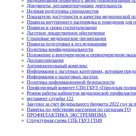
Модернизация первичного звена (Национальный пр
Документы, регламентирующие деятельность
Целевая подготовка специалистов
Показатели доступности и качества медицинской 
Правила внутреннего распорядка и поведения для 
Правила и сроки госпитализации
Льготное лекарственное обеспечение
Страховые медицинские организации
Правила подготовки к исследованиям
Политика конфиденциальности
Положение о внеочередном и первоочередном ока
Диспансеризация
Антимонопольный комплекс
Информация о льготных категориях, которым пред
Информация о налоговых льготах
Политика информационной безопасности
Профсоюзный комитет СПб ГБУЗ «Городская поли
Режим работы кабинетов медицинской профилакти
регламент службы 122
Закупки за счет федерального бюджета 2022 год за п
Памятка по действиям населения по сигналам ГО
ПРОФИЛАКТИКА ЭКСТРЕМИЗМА
Структурная схема СПБ ГБУЗ ГП49