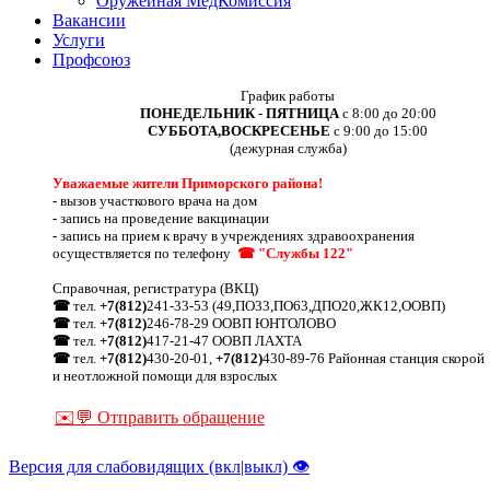
Оружейная МедКомиссия
Вакансии
Услуги
Профсоюз
График работы
ПОНЕДЕЛЬНИК - ПЯТНИЦА
с 8:00 до 20:00
СУББОТА,ВОСКРЕСЕНЬЕ
с 9:00 до 15:00
(дежурная служба)
Уважаемые жители Приморского района!
-
вызов участкового врача на дом
-
запись на проведение вакцинации
-
запись на прием к врачу в учреждениях здравоохранения
осуществляется по телефону
☎ "Службы 122"
Справочная, регистратура (ВКЦ)
☎
тел.
+7(812)
241-33-53 (49,ПО33,ПО63,ДПО20,ЖК12,ООВП)
☎
тел.
+7(812)
246-78-29 ООВП ЮНТОЛОВО
☎
тел.
+7(812)
417-21-47 ООВП ЛАХТА
☎
тел.
+7(812)
430-20-01,
+7(812)
430-89-76 Районная станция скорой
и неотложной помощи для взрослых
✉️💬 Отправить обращение
Версия для слабовидящих (вкл|выкл) 👁