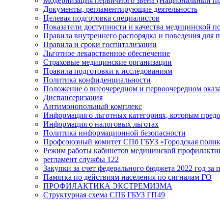
Модернизация первичного звена (Национальный пр
Документы, регламентирующие деятельность
Целевая подготовка специалистов
Показатели доступности и качества медицинской 
Правила внутреннего распорядка и поведения для 
Правила и сроки госпитализации
Льготное лекарственное обеспечение
Страховые медицинские организации
Правила подготовки к исследованиям
Политика конфиденциальности
Положение о внеочередном и первоочередном ока
Диспансеризация
Антимонопольный комплекс
Информация о льготных категориях, которым пред
Информация о налоговых льготах
Политика информационной безопасности
Профсоюзный комитет СПб ГБУЗ «Городская поли
Режим работы кабинетов медицинской профилакти
регламент службы 122
Закупки за счет федерального бюджета 2022 год за п
Памятка по действиям населения по сигналам ГО
ПРОФИЛАКТИКА ЭКСТРЕМИЗМА
Структурная схема СПБ ГБУЗ ГП49