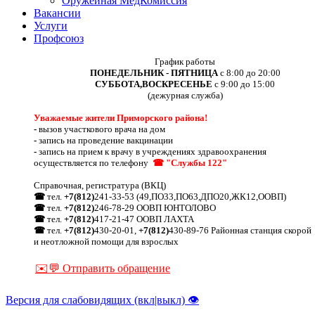
Оружейная МедКомиссия
Вакансии
Услуги
Профсоюз
График работы
ПОНЕДЕЛЬНИК - ПЯТНИЦА
с 8:00 до 20:00
СУББОТА,ВОСКРЕСЕНЬЕ
с 9:00 до 15:00
(дежурная служба)
Уважаемые жители Приморского района!
-
вызов участкового врача на дом
-
запись на проведение вакцинации
-
запись на прием к врачу в учреждениях здравоохранения
осуществляется по телефону
☎ "Службы 122"
Справочная, регистратура (ВКЦ)
☎
тел.
+7(812)
241-33-53 (49,ПО33,ПО63,ДПО20,ЖК12,ООВП)
☎
тел.
+7(812)
246-78-29 ООВП ЮНТОЛОВО
☎
тел.
+7(812)
417-21-47 ООВП ЛАХТА
☎
тел.
+7(812)
430-20-01,
+7(812)
430-89-76 Районная станция скорой
и неотложной помощи для взрослых
✉️💬 Отправить обращение
Версия для слабовидящих (вкл|выкл) 👁