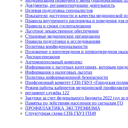
Модернизация первичного звена (Национальный пр
Документы, регламентирующие деятельность
Целевая подготовка специалистов
Показатели доступности и качества медицинской 
Правила внутреннего распорядка и поведения для 
Правила и сроки госпитализации
Льготное лекарственное обеспечение
Страховые медицинские организации
Правила подготовки к исследованиям
Политика конфиденциальности
Положение о внеочередном и первоочередном ока
Диспансеризация
Антимонопольный комплекс
Информация о льготных категориях, которым пред
Информация о налоговых льготах
Политика информационной безопасности
Профсоюзный комитет СПб ГБУЗ «Городская поли
Режим работы кабинетов медицинской профилакти
регламент службы 122
Закупки за счет федерального бюджета 2022 год за п
Памятка по действиям населения по сигналам ГО
ПРОФИЛАКТИКА ЭКСТРЕМИЗМА
Структурная схема СПБ ГБУЗ ГП49