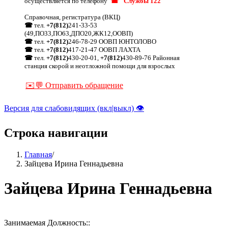
осуществляется по телефону
☎ "Службы 122"
Справочная, регистратура (ВКЦ)
☎
тел.
+7(812)
241-33-53
(49,ПО33,ПО63,ДПО20,ЖК12,ООВП)
☎
тел.
+7(812)
246-78-29 ООВП ЮНТОЛОВО
☎
тел.
+7(812)
417-21-47 ООВП ЛАХТА
☎
тел.
+7(812)
430-20-01,
+7(812)
430-89-76 Районная
станция скорой и неотложной помощи для взрослых
✉️💬 Отправить обращение
Версия для слабовидящих (вкл|выкл) 👁
Строка навигации
Главная
/
Зайцева Ирина Геннадьевна
Зайцева Ирина Геннадьевна
Занимаемая Должность::