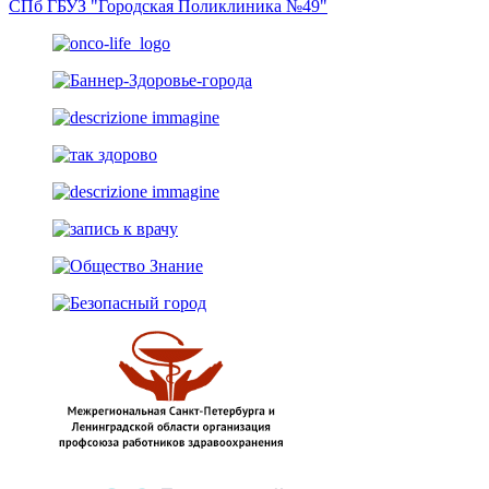
СПб ГБУЗ "Городская Поликлиника №49"