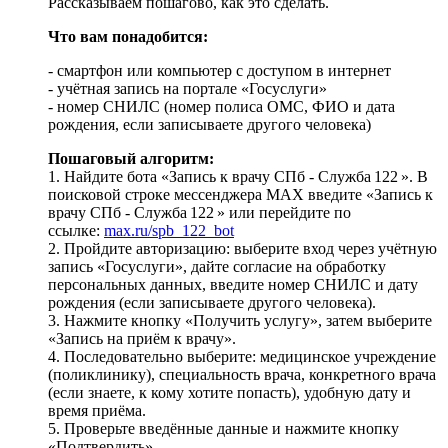
Рассказываем пошагово, как это сделать.
Что вам понадобится:
- смартфон или компьютер с доступом в интернет
- учётная запись на портале «Госуслуги»
- номер СНИЛС (номер полиса ОМС, ФИО и дата
рождения, если записываете другого человека)
Пошаговый алгоритм:
1. Найдите бота «Запись к врачу СПб - Служба 122 ». В
поисковой строке мессенджера MAX введите «Запись к
врачу СПб - Служба 122 » или перейдите по
ссылке:
max.ru/spb_122_bot
2. Пройдите авторизацию: выберите вход через учётную
запись «Госуслуги», дайте согласие на обработку
персональных данных, введите номер СНИЛС и дату
рождения (если записываете другого человека).
3. Нажмите кнопку «Получить услугу», затем выберите
«Запись на приём к врачу».
4. Последовательно выберите: медицинское учреждение
(поликлинику), специальность врача, конкретного врача
(если знаете, к кому хотите попасть), удобную дату и
время приёма.
5. Проверьте введённые данные и нажмите кнопку
«Подтвердить».