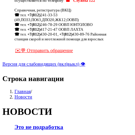
осуществляется по телефону
☎ "Службы 122"
Справочная, регистратура (ВКЦ)
☎
тел.
+7(812)
241-33-53
(49,ПО33,ПО63,ДПО20,ЖК12,ООВП)
☎
тел.
+7(812)
246-78-29 ООВП ЮНТОЛОВО
☎
тел.
+7(812)
417-21-47 ООВП ЛАХТА
☎
тел.
+7(812)
430-20-01,
+7(812)
430-89-76 Районная
станция скорой и неотложной помощи для взрослых
✉️💬 Отправить обращение
Версия для слабовидящих (вкл|выкл) 👁
Строка навигации
Главная
/
Новости
НОВОСТИ
Это не подработка