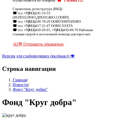
осуществляется по телефону
☎ "Службы 122"
Справочная, регистратура (ВКЦ)
☎
тел.
+7(812)
241-33-53
(49,ПО33,ПО63,ДПО20,ЖК12,ООВП)
☎
тел.
+7(812)
246-78-29 ООВП ЮНТОЛОВО
☎
тел.
+7(812)
417-21-47 ООВП ЛАХТА
☎
тел.
+7(812)
430-20-01,
+7(812)
430-89-76 Районная
станция скорой и неотложной помощи для взрослых
✉️💬 Отправить обращение
Версия для слабовидящих (вкл|выкл) 👁
Строка навигации
Главная
/
Новости
/
Фонд "Круг добра"
Фонд "Круг добра"