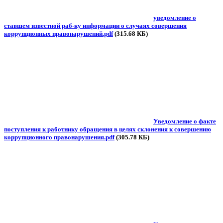
уведомление о
ставшем известной раб-ку информации о случаях совершения
коррупционных правонарушений.pdf
(315.68 КБ)
Уведомление о факте
поступления к работнику обращения в целях склонения к совершению
коррупционного правонарушения.pdf
(305.78 КБ)