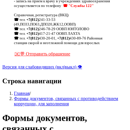
-
запись на прием к врачу в учреждениях здравоохранения
осуществляется по телефону
☎ "Службы 122"
Справочная, регистратура (ВКЦ)
☎
тел.
+7(812)
241-33-53
(49,ПО33,ПО63,ДПО20,ЖК12,ООВП)
☎
тел.
+7(812)
246-78-29 ООВП ЮНТОЛОВО
☎
тел.
+7(812)
417-21-47 ООВП ЛАХТА
☎
тел.
+7(812)
430-20-01,
+7(812)
430-89-76 Районная
станция скорой и неотложной помощи для взрослых
✉️💬 Отправить обращение
Версия для слабовидящих (вкл|выкл) 👁
Строка навигации
Главная
/
Формы документов, связанных с противодействием
коррупции, для заполнения
Формы документов,
связанных с