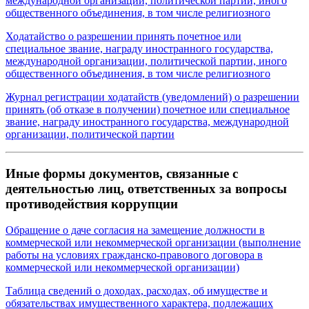
международной организации, политической партии, иного
общественного объединения, в том числе религиозного
Ходатайство о разрешении принять почетное или
специальное звание, награду иностранного государства,
международной организации, политической партии, иного
общественного объединения, в том числе религиозного
Журнал регистрации ходатайств (уведомлений) о разрешении
принять (об отказе в получении) почетное или специальное
звание, награду иностранного государства, международной
организации, политической партии
Иные формы документов, связанные с
деятельностью лиц, ответственных за вопросы
противодействия коррупции
Обращение о даче согласия на замещение должности в
коммерческой или некоммерческой организации (выполнение
работы на условиях гражданско-правового договора в
коммерческой или некоммерческой организации)
Таблица сведений о доходах, расходах, об имуществе и
обязательствах имущественного характера, подлежащих