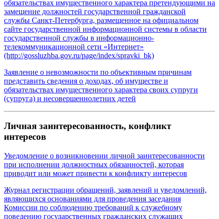
обязательствах имущественного характера претендующими на
замещение должностей государственной гражданской
службы Санкт‑Петербурга, размещенное на официальном
сайте государственной информационной системы в области
государственной службы в информационно-
телекоммуникационной сети «Интернет»
(http://gossluzhba.gov.ru/page/index/spravki_bk)
Заявление о невозможности по объективным причинам
представить сведения о доходах, об имуществе и
обязательствах имущественного характера своих супруги
(супруга) и несовершеннолетних детей
Личная заинтересованность, конфликт
интересов
Уведомление о возникновении личной заинтересованности
при исполнении должностных обязанностей, которая
приводит или может привести к конфликту интересов
Журнал регистрации обращений, заявлений и уведомлений,
являющихся основаниями для проведения заседания
Комиссии по соблюдению требований к служебному
поведению государственных гражданских служащих