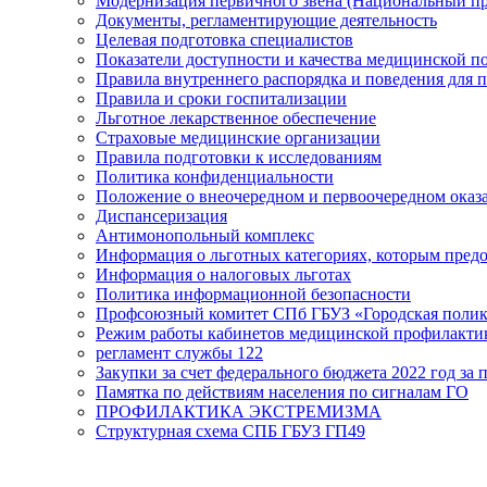
Модернизация первичного звена (Национальный пр
Документы, регламентирующие деятельность
Целевая подготовка специалистов
Показатели доступности и качества медицинской 
Правила внутреннего распорядка и поведения для 
Правила и сроки госпитализации
Льготное лекарственное обеспечение
Страховые медицинские организации
Правила подготовки к исследованиям
Политика конфиденциальности
Положение о внеочередном и первоочередном ока
Диспансеризация
Антимонопольный комплекс
Информация о льготных категориях, которым пред
Информация о налоговых льготах
Политика информационной безопасности
Профсоюзный комитет СПб ГБУЗ «Городская поли
Режим работы кабинетов медицинской профилакти
регламент службы 122
Закупки за счет федерального бюджета 2022 год за п
Памятка по действиям населения по сигналам ГО
ПРОФИЛАКТИКА ЭКСТРЕМИЗМА
Структурная схема СПБ ГБУЗ ГП49