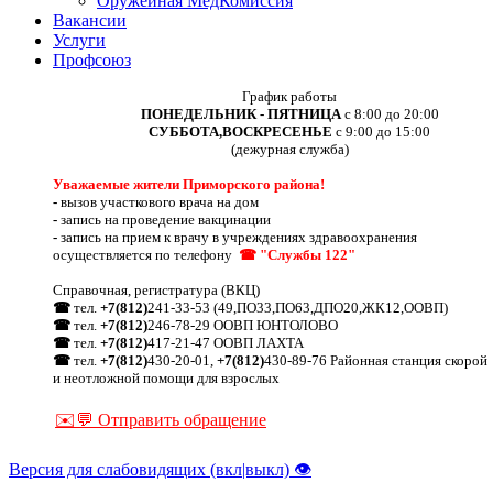
Оружейная МедКомиссия
Вакансии
Услуги
Профсоюз
График работы
ПОНЕДЕЛЬНИК - ПЯТНИЦА
с 8:00 до 20:00
СУББОТА,ВОСКРЕСЕНЬЕ
с 9:00 до 15:00
(дежурная служба)
Уважаемые жители Приморского района!
-
вызов участкового врача на дом
-
запись на проведение вакцинации
-
запись на прием к врачу в учреждениях здравоохранения
осуществляется по телефону
☎ "Службы 122"
Справочная, регистратура (ВКЦ)
☎
тел.
+7(812)
241-33-53 (49,ПО33,ПО63,ДПО20,ЖК12,ООВП)
☎
тел.
+7(812)
246-78-29 ООВП ЮНТОЛОВО
☎
тел.
+7(812)
417-21-47 ООВП ЛАХТА
☎
тел.
+7(812)
430-20-01,
+7(812)
430-89-76 Районная станция скорой
и неотложной помощи для взрослых
✉️💬 Отправить обращение
Версия для слабовидящих (вкл|выкл) 👁