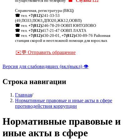
осуществляется по телефону
☎ "Службы 122"
Справочная, регистратура (ВКЦ)
☎
тел.
+7(812)
241-33-53
(49,ПО33,ПО63,ДПО20,ЖК12,ООВП)
☎
тел.
+7(812)
246-78-29 ООВП ЮНТОЛОВО
☎
тел.
+7(812)
417-21-47 ООВП ЛАХТА
☎
тел.
+7(812)
430-20-01,
+7(812)
430-89-76 Районная
станция скорой и неотложной помощи для взрослых
✉️💬 Отправить обращение
Версия для слабовидящих (вкл|выкл) 👁
Строка навигации
Главная
/
Нормативные правовые и иные акты в сфере
противодействия коррупции
Нормативные правовые и
иные акты в сфере