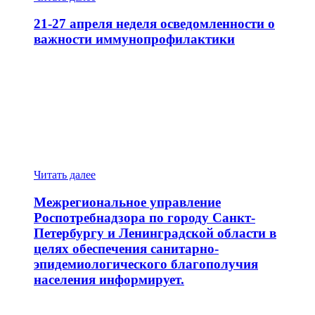
«Мои
финансы»
21-27 апреля неделя осведомленности о
в
важности иммунопрофилактики
женской
консультации
№12
провели
about
с
21-
коллективом
27
семинар
апреля
на
неделя
тему
осведомленности
«Сберегай
о
и
важности
Читать далее
приумножай».
иммунопрофилактики
Межрегиональное управление
Роспотребнадзора по городу Санкт-
Петербургу и Ленинградской области в
целях обеспечения санитарно-
эпидемиологического благополучия
населения информирует.