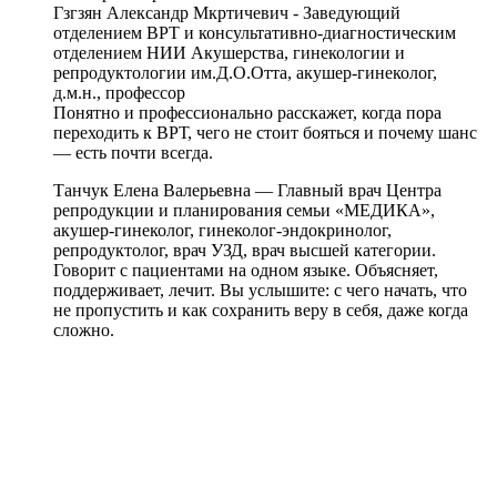
Гзгзян Александр Мкртичевич - Заведующий
отделением ВРТ и консультативно-диагностическим
отделением НИИ Акушерства, гинекологии и
репродуктологии им.Д.О.Отта, акушер-гинеколог,
д.м.н., профессор
Понятно и профессионально расскажет, когда пора
переходить к ВРТ, чего не стоит бояться и почему шанс
— есть почти всегда.
Танчук Елена Валерьевна — Главный врач Центра
репродукции и планирования семьи «МЕДИКА»,
акушер-гинеколог, гинеколог-эндокринолог,
репродуктолог, врач УЗД, врач высшей категории.
Говорит с пациентами на одном языке. Объясняет,
поддерживает, лечит. Вы услышите: с чего начать, что
не пропустить и как сохранить веру в себя, даже когда
сложно.
about
Круглый
стол
17
05
2025
Формула