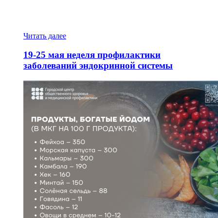
05
2025
Формула
счастья
Читать далее
19-25 мая неделя профилактики
заболеваний эндокринной системы