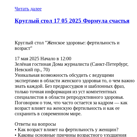
неделя
популяризации
Читать далее
лучших
практик
Круглый стол 17 05 2025 Формула счастья
укрепления
здоровья
на
рабочих
Круглый стол "Женское здоровье: фертильность и
местах
возраст"
17 мая 2025 Начало в 12:00
Зелёная гостиная Дома журналиста (Санкт-Петербург,
Невский пр., 70)
Уникальная возможность обсудить с ведущими
экспертами в области женского здоровья то, о чем важно
знать каждой. Без предрассудков и шаблонных фраз,
только точная информация из уст компетентных
специалистов в области репродуктивного здоровья.
Поговорим о том, что часто остается за кадром — как
возраст влияет на женскую фертильность и как ее
сохранить в современном мире.
Ответы на вопросы
• Как возраст влияет на фертильность у женщин?
• Каковы основные причины возрастного ухудшения