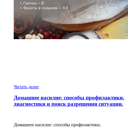
about
19-
25
мая
неделя
профилактики
заболеваний
эндокринной
Читать далее
системы
Домашнее насилие: способы профилактики,
диагностики и поиск разрешения ситуации.
Домашнее насилие: способы профилактики,