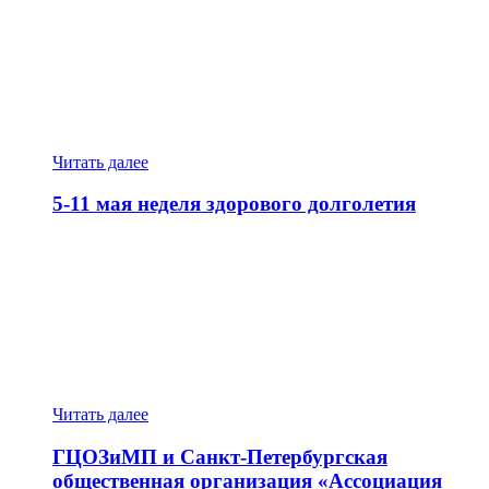
about
12-
18
мая
неделя
борьбы
с
артериальной
Читать далее
гипертонией
и
5-11 мая неделя здорового долголетия
приверженности
назначенной
врачом
about
терапии
5-
11
мая
неделя
здорового
долголетия
Читать далее
ГЦОЗиМП и Санкт-Петербургская
общественная организация «Ассоциация