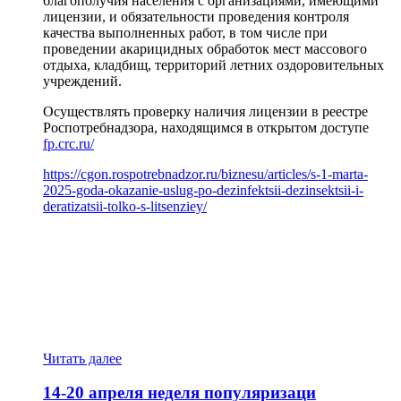
благополучия населения с организациями, имеющими
лицензии, и обязательности проведения контроля
качества выполненных работ, в том числе при
проведении акарицидных обработок мест массового
отдыха, кладбищ, территорий летних оздоровительных
учреждений.
Осуществлять проверку наличия лицензии в реестре
Роспотребнадзора, находящимся в открытом доступе
fp.crc.ru/
https://cgon.rospotrebnadzor.ru/biznesu/articles/s-1-marta-
2025-goda-okazanie-uslug-po-dezinfektsii-dezinsektsii-i-
deratizatsii-tolko-s-litsenziey/
about
Межрегиональное
управление
Роспотребнадзора
по
городу
Санкт-
Петербургу
Читать далее
и
Ленинградской
14-20 апреля неделя популяризаци
области