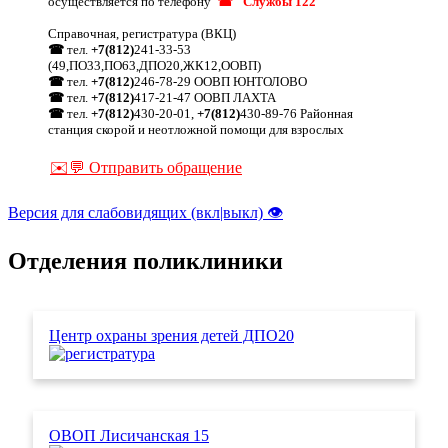
осуществляется по телефону
☎ "Службы 122"
Справочная, регистратура (ВКЦ)
☎
тел.
+7(812)
241-33-53
(49,ПО33,ПО63,ДПО20,ЖК12,ООВП)
☎
тел.
+7(812)
246-78-29 ООВП ЮНТОЛОВО
☎
тел.
+7(812)
417-21-47 ООВП ЛАХТА
☎
тел.
+7(812)
430-20-01,
+7(812)
430-89-76 Районная
станция скорой и неотложной помощи для взрослых
✉️💬 Отправить обращение
Версия для слабовидящих (вкл|выкл) 👁
Отделения поликлиники
Центр охраны зрения детей ДПО20
ОВОП Лисичанская 15