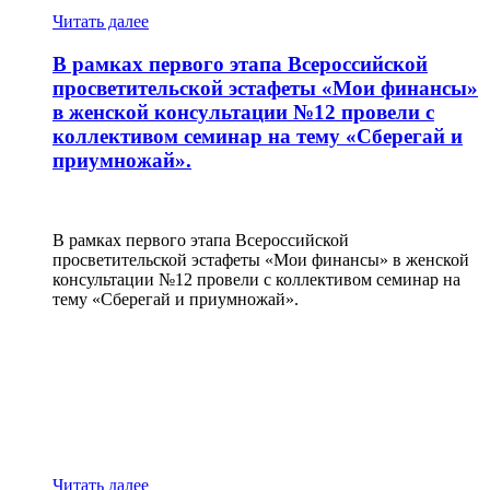
счастья
Читать далее
В рамках первого этапа Всероссийской
просветительской эстафеты «Мои финансы»
в женской консультации №12 провели с
коллективом семинар на тему «Сберегай и
приумножай».
В рамках первого этапа Всероссийской
просветительской эстафеты «Мои финансы» в женской
консультации №12 провели с коллективом семинар на
тему «Сберегай и приумножай».
about
В
рамках
первого
этапа
Всероссийской
просветительской
эстафеты
Читать далее