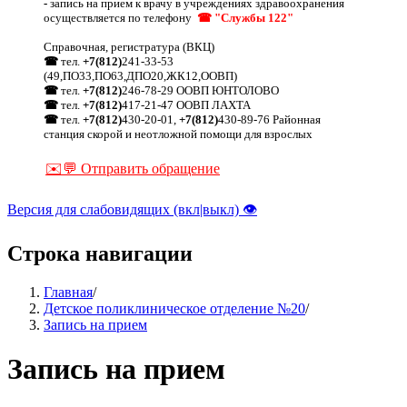
-
запись на прием к врачу в учреждениях здравоохранения
осуществляется по телефону
☎ "Службы 122"
Справочная, регистратура (ВКЦ)
☎
тел.
+7(812)
241-33-53
(49,ПО33,ПО63,ДПО20,ЖК12,ООВП)
☎
тел.
+7(812)
246-78-29 ООВП ЮНТОЛОВО
☎
тел.
+7(812)
417-21-47 ООВП ЛАХТА
☎
тел.
+7(812)
430-20-01,
+7(812)
430-89-76 Районная
станция скорой и неотложной помощи для взрослых
✉️💬 Отправить обращение
Версия для слабовидящих (вкл|выкл) 👁
Строка навигации
Главная
/
Детское поликлиническое отделение №20
/
Запись на прием
Запись на прием