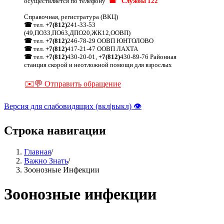
осуществляется по телефону
☎ "Службы 122"
Справочная, регистратура (ВКЦ)
☎
тел.
+7(812)
241-33-53
(49,ПО33,ПО63,ДПО20,ЖК12,ООВП)
☎
тел.
+7(812)
246-78-29 ООВП ЮНТОЛОВО
☎
тел.
+7(812)
417-21-47 ООВП ЛАХТА
☎
тел.
+7(812)
430-20-01,
+7(812)
430-89-76 Районная
станция скорой и неотложной помощи для взрослых
✉️💬 Отправить обращение
Версия для слабовидящих (вкл|выкл) 👁
Строка навигации
Главная
/
Важно Знать
/
Зоонозные Инфекции
Зоонозные инфекции