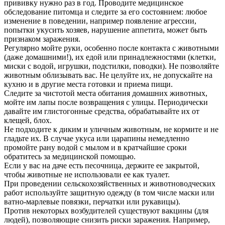
прививку нужно раз в год. Проводите медицинское
обследование питомца и следите за его состоянием: любое
изменение в поведении, например появление агрессии,
попытки укусить хозяев, нарушение аппетита, может быть
признаком заражения.
Регулярно мойте руки, особенно после контакта с животными
(даже домашними!), их едой или принадлежностями (клетки,
миски с водой, игрушки, подстилки, поводки). Не позволяйте
животным облизывать вас. Не целуйте их, не допускайте на
кухню и в другие места готовки и приема пищи.
Следите за чистотой места обитания домашних животных,
мойте им лапы после возвращения с улицы. Периодически
давайте им глистогонные средства, обрабатывайте их от
клещей, блох.
Не подходите к диким и уличным животным, не кормите и не
гладьте их. В случае укуса или царапины немедленно
промойте рану водой с мылом и в кратчайшие сроки
обратитесь за медицинской помощью.
Если у вас на даче есть песочница, держите ее закрытой,
чтобы животные не использовали ее как туалет.
При проведении сельскохозяйственных и животноводческих
работ используйте защитную одежду (в том числе маски или
ватно-марлевые повязки, перчатки или рукавицы).
Против некоторых возбудителей существуют вакцины (для
людей), позволяющие снизить риски заражения. Например,