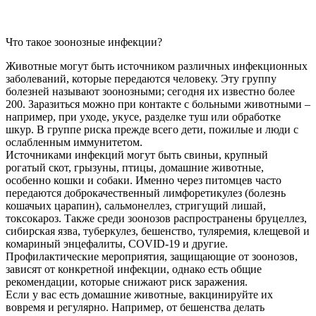
Что такое зоонозные инфекции?
Животные могут быть источником различных инфекционных
заболеваний, которые передаются человеку. Эту группу
болезней называют зоонозными; сегодня их известно более
200. Заразиться можно при контакте с больными животными –
например, при уходе, укусе, разделке туш или обработке
шкур. В группе риска прежде всего дети, пожилые и люди с
ослабленным иммунитетом.
Источниками инфекций могут быть свиньи, крупный
рогатый скот, грызуны, птицы, домашние животные,
особенно кошки и собаки. Именно через питомцев часто
передаются доброкачественный лимфоретикулез (болезнь
кошачьих царапин), сальмонеллез, стригущий лишай,
токсокароз. Также среди зоонозов распространены бруцеллез,
сибирская язва, туберкулез, бешенство, туляремия, клещевой и
комариный энцефалиты, COVID-19 и другие.
Профилактические мероприятия, защищающие от зоонозов,
зависят от конкретной инфекции, однако есть общие
рекомендации, которые снижают риск заражения.
Если у вас есть домашние животные, вакцинируйте их
вовремя и регулярно. Например, от бешенства делать