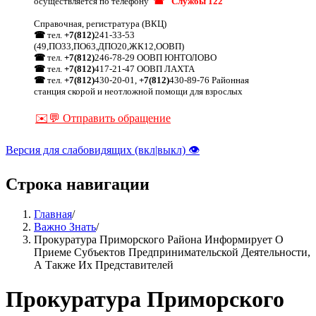
осуществляется по телефону
☎ "Службы 122"
Справочная, регистратура (ВКЦ)
☎
тел.
+7(812)
241-33-53
(49,ПО33,ПО63,ДПО20,ЖК12,ООВП)
☎
тел.
+7(812)
246-78-29 ООВП ЮНТОЛОВО
☎
тел.
+7(812)
417-21-47 ООВП ЛАХТА
☎
тел.
+7(812)
430-20-01,
+7(812)
430-89-76 Районная
станция скорой и неотложной помощи для взрослых
✉️💬 Отправить обращение
Версия для слабовидящих (вкл|выкл) 👁
Строка навигации
Главная
/
Важно Знать
/
Прокуратура Приморского Района Информирует О
Приеме Субъектов Предпринимательской Деятельности,
А Также Их Представителей
Прокуратура Приморского