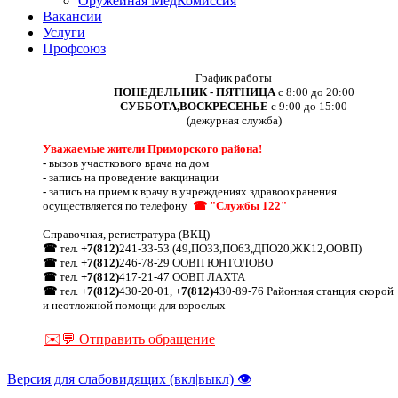
Оружейная МедКомиссия
Вакансии
Услуги
Профсоюз
График работы
ПОНЕДЕЛЬНИК - ПЯТНИЦА
с 8:00 до 20:00
СУББОТА,ВОСКРЕСЕНЬЕ
с 9:00 до 15:00
(дежурная служба)
Уважаемые жители Приморского района!
-
вызов участкового врача на дом
-
запись на проведение вакцинации
-
запись на прием к врачу в учреждениях здравоохранения
осуществляется по телефону
☎ "Службы 122"
Справочная, регистратура (ВКЦ)
☎
тел.
+7(812)
241-33-53 (49,ПО33,ПО63,ДПО20,ЖК12,ООВП)
☎
тел.
+7(812)
246-78-29 ООВП ЮНТОЛОВО
☎
тел.
+7(812)
417-21-47 ООВП ЛАХТА
☎
тел.
+7(812)
430-20-01,
+7(812)
430-89-76 Районная станция скорой
и неотложной помощи для взрослых
✉️💬 Отправить обращение
Версия для слабовидящих (вкл|выкл) 👁