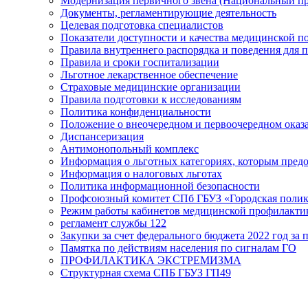
Модернизация первичного звена (Национальный пр
Документы, регламентирующие деятельность
Целевая подготовка специалистов
Показатели доступности и качества медицинской 
Правила внутреннего распорядка и поведения для 
Правила и сроки госпитализации
Льготное лекарственное обеспечение
Страховые медицинские организации
Правила подготовки к исследованиям
Политика конфиденциальности
Положение о внеочередном и первоочередном ока
Диспансеризация
Антимонопольный комплекс
Информация о льготных категориях, которым пред
Информация о налоговых льготах
Политика информационной безопасности
Профсоюзный комитет СПб ГБУЗ «Городская поли
Режим работы кабинетов медицинской профилакти
регламент службы 122
Закупки за счет федерального бюджета 2022 год за п
Памятка по действиям населения по сигналам ГО
ПРОФИЛАКТИКА ЭКСТРЕМИЗМА
Структурная схема СПБ ГБУЗ ГП49