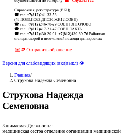
осуществляется по телефону
☎ "Службы 122"
Справочная, регистратура (ВКЦ)
☎
тел.
+7(812)
241-33-53
(49,ПО33,ПО63,ДПО20,ЖК12,ООВП)
☎
тел.
+7(812)
246-78-29 ООВП ЮНТОЛОВО
☎
тел.
+7(812)
417-21-47 ООВП ЛАХТА
☎
тел.
+7(812)
430-20-01,
+7(812)
430-89-76 Районная
станция скорой и неотложной помощи для взрослых
✉️💬 Отправить обращение
Версия для слабовидящих (вкл|выкл) 👁
Главная
/
Струкова Надежда Семеновна
Строка
навигации
Струкова Надежда
Семеновна
Занимаемая Должность::
медицинская сестра отделение организации медицинской