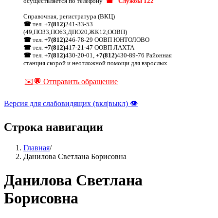
осуществляется по телефону
☎ "Службы 122"
Справочная, регистратура (ВКЦ)
☎
тел.
+7(812)
241-33-53
(49,ПО33,ПО63,ДПО20,ЖК12,ООВП)
☎
тел.
+7(812)
246-78-29 ООВП ЮНТОЛОВО
☎
тел.
+7(812)
417-21-47 ООВП ЛАХТА
☎
тел.
+7(812)
430-20-01,
+7(812)
430-89-76 Районная
станция скорой и неотложной помощи для взрослых
✉️💬 Отправить обращение
Версия для слабовидящих (вкл|выкл) 👁
Строка навигации
Главная
/
Данилова Светлана Борисовна
Данилова Светлана
Борисовна