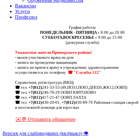
Оружейная МедКомиссия
Вакансии
Услуги
Профсоюз
График работы
ПОНЕДЕЛЬНИК - ПЯТНИЦА
с 8:00 до 20:00
СУББОТА,ВОСКРЕСЕНЬЕ
с 9:00 до 15:00
(дежурная служба)
Уважаемые жители Приморского района!
-
вызов участкового врача на дом
-
запись на проведение вакцинации
-
запись на прием к врачу в учреждениях здравоохранения
осуществляется по телефону
☎ "Службы 122"
Справочная, регистратура (ВКЦ)
☎
тел.
+7(812)
241-33-53 (49,ПО33,ПО63,ДПО20,ЖК12,ООВП)
☎
тел.
+7(812)
246-78-29 ООВП ЮНТОЛОВО
☎
тел.
+7(812)
417-21-47 ООВП ЛАХТА
☎
тел.
+7(812)
430-20-01,
+7(812)
430-89-76 Районная станция скорой
и неотложной помощи для взрослых
✉️💬 Отправить обращение
Версия для слабовидящих (вкл|выкл) 👁