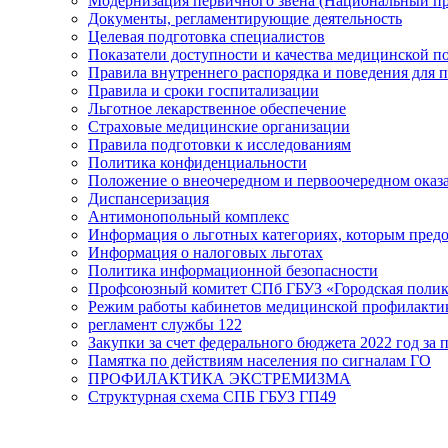
Модернизация первичного звена (Национальный пр
Документы, регламентирующие деятельность
Целевая подготовка специалистов
Показатели доступности и качества медицинской 
Правила внутреннего распорядка и поведения для 
Правила и сроки госпитализации
Льготное лекарственное обеспечение
Страховые медицинские организации
Правила подготовки к исследованиям
Политика конфиденциальности
Положение о внеочередном и первоочередном ока
Диспансеризация
Антимонопольный комплекс
Информация о льготных категориях, которым пред
Информация о налоговых льготах
Политика информационной безопасности
Профсоюзный комитет СПб ГБУЗ «Городская поли
Режим работы кабинетов медицинской профилакти
регламент службы 122
Закупки за счет федерального бюджета 2022 год за п
Памятка по действиям населения по сигналам ГО
ПРОФИЛАКТИКА ЭКСТРЕМИЗМА
Структурная схема СПБ ГБУЗ ГП49