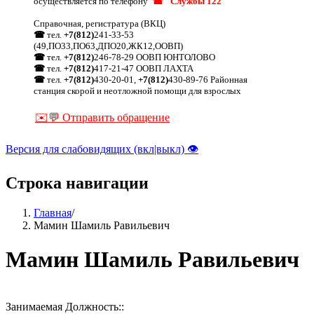
осуществляется по телефону
☎ "Службы 122"
Справочная, регистратура (ВКЦ)
☎
тел.
+7(812)
241-33-53
(49,ПО33,ПО63,ДПО20,ЖК12,ООВП)
☎
тел.
+7(812)
246-78-29 ООВП ЮНТОЛОВО
☎
тел.
+7(812)
417-21-47 ООВП ЛАХТА
☎
тел.
+7(812)
430-20-01,
+7(812)
430-89-76 Районная
станция скорой и неотложной помощи для взрослых
✉️💬 Отправить обращение
Версия для слабовидящих (вкл|выкл) 👁
Строка навигации
Главная
/
Мамин Шамиль Равильевич
Мамин Шамиль Равильевич
Занимаемая Должность::