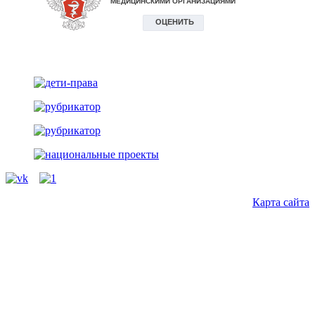
vk
Карта сайта
Back
to
top