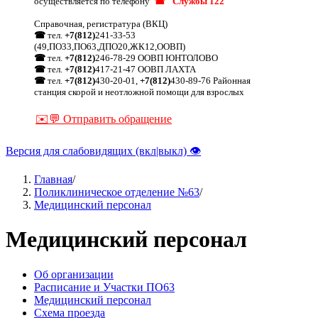
осуществляется по телефону
☎ "Службы 122"
Справочная, регистратура (ВКЦ)
☎
тел.
+7(812)
241-33-53
(49,ПО33,ПО63,ДПО20,ЖК12,ООВП)
☎
тел.
+7(812)
246-78-29 ООВП ЮНТОЛОВО
☎
тел.
+7(812)
417-21-47 ООВП ЛАХТА
☎
тел.
+7(812)
430-20-01,
+7(812)
430-89-76 Районная
станция скорой и неотложной помощи для взрослых
✉️💬 Отправить обращение
Версия для слабовидящих (вкл|выкл) 👁
Главная
/
Поликлиническое отделение №63
/
Строка
Медицинский персонал
навигации
Медицинский персонал
Об организации
Расписание и Участки ПО63
Медицинский персонал
Активно
Схема проезда