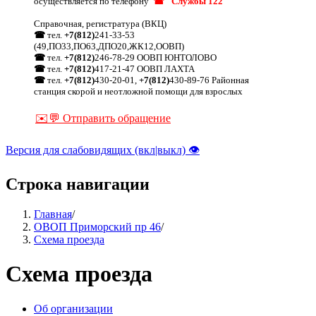
осуществляется по телефону
☎ "Службы 122"
Справочная, регистратура (ВКЦ)
☎
тел.
+7(812)
241-33-53
(49,ПО33,ПО63,ДПО20,ЖК12,ООВП)
☎
тел.
+7(812)
246-78-29 ООВП ЮНТОЛОВО
☎
тел.
+7(812)
417-21-47 ООВП ЛАХТА
☎
тел.
+7(812)
430-20-01,
+7(812)
430-89-76 Районная
станция скорой и неотложной помощи для взрослых
✉️💬 Отправить обращение
Версия для слабовидящих (вкл|выкл) 👁
Строка навигации
Главная
/
ОВОП Приморский пр 46
/
Схема проезда
Схема проезда
Об организации