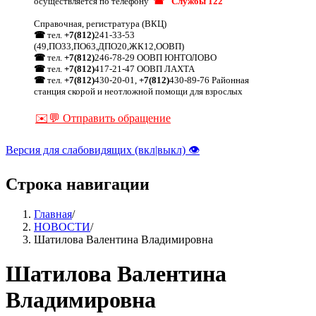
осуществляется по телефону
☎ "Службы 122"
Справочная, регистратура (ВКЦ)
☎
тел.
+7(812)
241-33-53
(49,ПО33,ПО63,ДПО20,ЖК12,ООВП)
☎
тел.
+7(812)
246-78-29 ООВП ЮНТОЛОВО
☎
тел.
+7(812)
417-21-47 ООВП ЛАХТА
☎
тел.
+7(812)
430-20-01,
+7(812)
430-89-76 Районная
станция скорой и неотложной помощи для взрослых
✉️💬 Отправить обращение
Версия для слабовидящих (вкл|выкл) 👁
Строка навигации
Главная
/
НОВОСТИ
/
Шатилова Валентина Владимировна
Шатилова Валентина
Владимировна