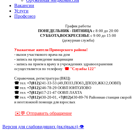
Оружейная МедКомиссия
Вакансии
Услуги
Профсоюз
График работы
ПОНЕДЕЛЬНИК - ПЯТНИЦА
с 8:00 до 20:00
СУББОТА,ВОСКРЕСЕНЬЕ
с 9:00 до 15:00
(дежурная служба)
Уважаемые жители Приморского района!
-
вызов участкового врача на дом
-
запись на проведение вакцинации
-
запись на прием к врачу в учреждениях здравоохранения
осуществляется по телефону
☎ "Службы 122"
Справочная, регистратура (ВКЦ)
☎
тел.
+7(812)
241-33-53 (49,ПО33,ПО63,ДПО20,ЖК12,ООВП)
☎
тел.
+7(812)
246-78-29 ООВП ЮНТОЛОВО
☎
тел.
+7(812)
417-21-47 ООВП ЛАХТА
☎
тел.
+7(812)
430-20-01,
+7(812)
430-89-76 Районная станция скорой
и неотложной помощи для взрослых
✉️💬 Отправить обращение
Версия для слабовидящих (вкл|выкл) 👁