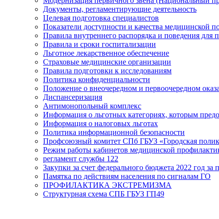
Модернизация первичного звена (Национальный пр
Документы, регламентирующие деятельность
Целевая подготовка специалистов
Показатели доступности и качества медицинской 
Правила внутреннего распорядка и поведения для 
Правила и сроки госпитализации
Льготное лекарственное обеспечение
Страховые медицинские организации
Правила подготовки к исследованиям
Политика конфиденциальности
Положение о внеочередном и первоочередном ока
Диспансеризация
Антимонопольный комплекс
Информация о льготных категориях, которым пред
Информация о налоговых льготах
Политика информационной безопасности
Профсоюзный комитет СПб ГБУЗ «Городская поли
Режим работы кабинетов медицинской профилакти
регламент службы 122
Закупки за счет федерального бюджета 2022 год за п
Памятка по действиям населения по сигналам ГО
ПРОФИЛАКТИКА ЭКСТРЕМИЗМА
Структурная схема СПБ ГБУЗ ГП49