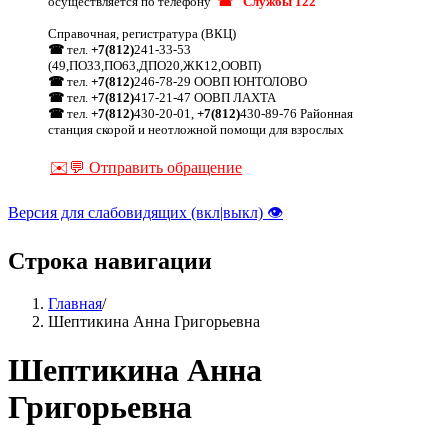
осуществляется по телефону
☎ "Службы 122"
Справочная, регистратура (ВКЦ)
☎
тел.
+7(812)
241-33-53
(49,ПО33,ПО63,ДПО20,ЖК12,ООВП)
☎
тел.
+7(812)
246-78-29 ООВП ЮНТОЛОВО
☎
тел.
+7(812)
417-21-47 ООВП ЛАХТА
☎
тел.
+7(812)
430-20-01,
+7(812)
430-89-76 Районная
станция скорой и неотложной помощи для взрослых
✉️💬 Отправить обращение
Версия для слабовидящих (вкл|выкл) 👁
Строка навигации
Главная
/
Шептикина Анна Григорьевна
Шептикина Анна
Григорьевна