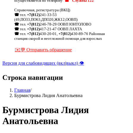
осуществляется по телефону
☎ "Службы 122"
Справочная, регистратура (ВКЦ)
☎
тел.
+7(812)
241-33-53
(49,ПО33,ПО63,ДПО20,ЖК12,ООВП)
☎
тел.
+7(812)
246-78-29 ООВП ЮНТОЛОВО
☎
тел.
+7(812)
417-21-47 ООВП ЛАХТА
☎
тел.
+7(812)
430-20-01,
+7(812)
430-89-76 Районная
станция скорой и неотложной помощи для взрослых
✉️💬 Отправить обращение
Версия для слабовидящих (вкл|выкл) 👁
Строка навигации
Главная
/
Бурмистрова Лидия Анатольевна
Бурмистрова Лидия
Анатольевна