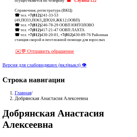
осуществляется по телефону
☎ "Службы 122"
Справочная, регистратура (ВКЦ)
☎
тел.
+7(812)
241-33-53
(49,ПО33,ПО63,ДПО20,ЖК12,ООВП)
☎
тел.
+7(812)
246-78-29 ООВП ЮНТОЛОВО
☎
тел.
+7(812)
417-21-47 ООВП ЛАХТА
☎
тел.
+7(812)
430-20-01,
+7(812)
430-89-76 Районная
станция скорой и неотложной помощи для взрослых
✉️💬 Отправить обращение
Версия для слабовидящих (вкл|выкл) 👁
Строка навигации
Главная
/
Добрянская Анастасия Алексеевна
Добрянская Анастасия
Алексеевна