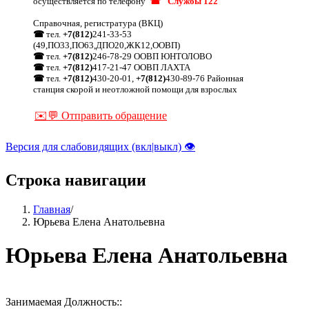
осуществляется по телефону
☎ "Службы 122"
Справочная, регистратура (ВКЦ)
☎
тел.
+7(812)
241-33-53
(49,ПО33,ПО63,ДПО20,ЖК12,ООВП)
☎
тел.
+7(812)
246-78-29 ООВП ЮНТОЛОВО
☎
тел.
+7(812)
417-21-47 ООВП ЛАХТА
☎
тел.
+7(812)
430-20-01,
+7(812)
430-89-76 Районная
станция скорой и неотложной помощи для взрослых
✉️💬 Отправить обращение
Версия для слабовидящих (вкл|выкл) 👁
Строка навигации
Главная
/
Юрьева Елена Анатольевна
Юрьева Елена Анатольевна
Занимаемая Должность::