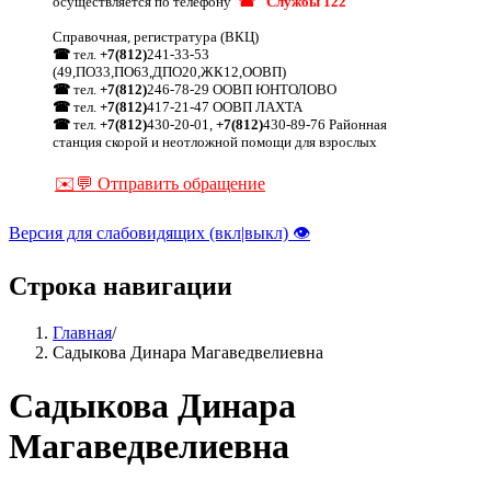
осуществляется по телефону
☎ "Службы 122"
Справочная, регистратура (ВКЦ)
☎
тел.
+7(812)
241-33-53
(49,ПО33,ПО63,ДПО20,ЖК12,ООВП)
☎
тел.
+7(812)
246-78-29 ООВП ЮНТОЛОВО
☎
тел.
+7(812)
417-21-47 ООВП ЛАХТА
☎
тел.
+7(812)
430-20-01,
+7(812)
430-89-76 Районная
станция скорой и неотложной помощи для взрослых
✉️💬 Отправить обращение
Версия для слабовидящих (вкл|выкл) 👁
Строка навигации
Главная
/
Садыкова Динара Магаведвелиевна
Садыкова Динара
Магаведвелиевна