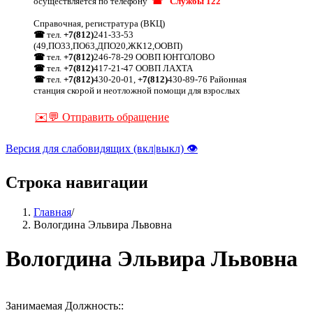
осуществляется по телефону
☎ "Службы 122"
Справочная, регистратура (ВКЦ)
☎
тел.
+7(812)
241-33-53
(49,ПО33,ПО63,ДПО20,ЖК12,ООВП)
☎
тел.
+7(812)
246-78-29 ООВП ЮНТОЛОВО
☎
тел.
+7(812)
417-21-47 ООВП ЛАХТА
☎
тел.
+7(812)
430-20-01,
+7(812)
430-89-76 Районная
станция скорой и неотложной помощи для взрослых
✉️💬 Отправить обращение
Версия для слабовидящих (вкл|выкл) 👁
Строка навигации
Главная
/
Вологдина Эльвира Львовна
Вологдина Эльвира Львовна
Занимаемая Должность::