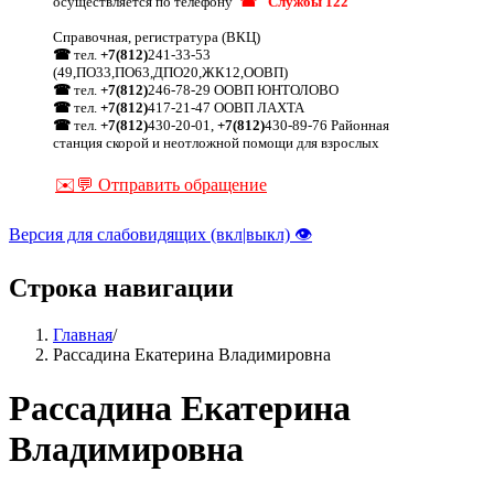
осуществляется по телефону
☎ "Службы 122"
Справочная, регистратура (ВКЦ)
☎
тел.
+7(812)
241-33-53
(49,ПО33,ПО63,ДПО20,ЖК12,ООВП)
☎
тел.
+7(812)
246-78-29 ООВП ЮНТОЛОВО
☎
тел.
+7(812)
417-21-47 ООВП ЛАХТА
☎
тел.
+7(812)
430-20-01,
+7(812)
430-89-76 Районная
станция скорой и неотложной помощи для взрослых
✉️💬 Отправить обращение
Версия для слабовидящих (вкл|выкл) 👁
Строка навигации
Главная
/
Рассадина Екатерина Владимировна
Рассадина Екатерина
Владимировна