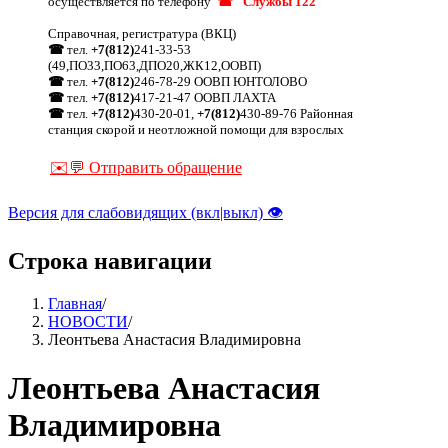
осуществляется по телефону
☎ "Службы 122"
Справочная, регистратура (ВКЦ)
☎
тел.
+7(812)
241-33-53
(49,ПО33,ПО63,ДПО20,ЖК12,ООВП)
☎
тел.
+7(812)
246-78-29 ООВП ЮНТОЛОВО
☎
тел.
+7(812)
417-21-47 ООВП ЛАХТА
☎
тел.
+7(812)
430-20-01,
+7(812)
430-89-76 Районная
станция скорой и неотложной помощи для взрослых
✉️💬 Отправить обращение
Версия для слабовидящих (вкл|выкл) 👁
Строка навигации
Главная
/
НОВОСТИ
/
Леонтьева Анастасия Владимировна
Леонтьева Анастасия
Владимировна