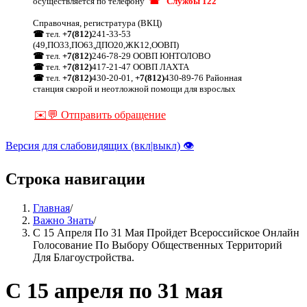
осуществляется по телефону
☎ "Службы 122"
Справочная, регистратура (ВКЦ)
☎
тел.
+7(812)
241-33-53
(49,ПО33,ПО63,ДПО20,ЖК12,ООВП)
☎
тел.
+7(812)
246-78-29 ООВП ЮНТОЛОВО
☎
тел.
+7(812)
417-21-47 ООВП ЛАХТА
☎
тел.
+7(812)
430-20-01,
+7(812)
430-89-76 Районная
станция скорой и неотложной помощи для взрослых
✉️💬 Отправить обращение
Версия для слабовидящих (вкл|выкл) 👁
Строка навигации
Главная
/
Важно Знать
/
С 15 Апреля По 31 Мая Пройдет Всероссийское Онлайн
Голосование По Выбору Общественных Территорий
Для Благоустройства.
С 15 апреля по 31 мая