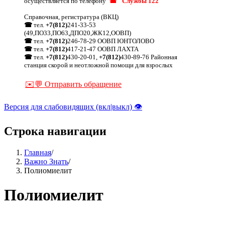
осуществляется по телефону
☎ "Службы 122"
Справочная, регистратура (ВКЦ)
☎
тел.
+7(812)
241-33-53
(49,ПО33,ПО63,ДПО20,ЖК12,ООВП)
☎
тел.
+7(812)
246-78-29 ООВП ЮНТОЛОВО
☎
тел.
+7(812)
417-21-47 ООВП ЛАХТА
☎
тел.
+7(812)
430-20-01,
+7(812)
430-89-76 Районная
станция скорой и неотложной помощи для взрослых
✉️💬 Отправить обращение
Версия для слабовидящих (вкл|выкл) 👁
Строка навигации
Главная
/
Важно Знать
/
Полиомиелит
Полиомиелит