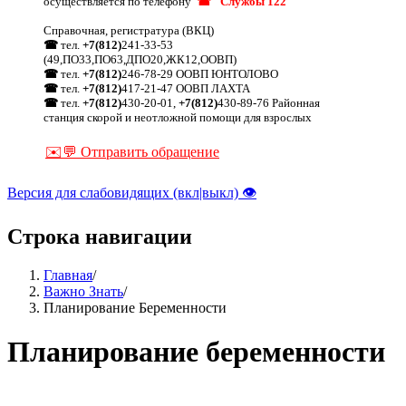
осуществляется по телефону
☎ "Службы 122"
Справочная, регистратура (ВКЦ)
☎
тел.
+7(812)
241-33-53
(49,ПО33,ПО63,ДПО20,ЖК12,ООВП)
☎
тел.
+7(812)
246-78-29 ООВП ЮНТОЛОВО
☎
тел.
+7(812)
417-21-47 ООВП ЛАХТА
☎
тел.
+7(812)
430-20-01,
+7(812)
430-89-76 Районная
станция скорой и неотложной помощи для взрослых
✉️💬 Отправить обращение
Версия для слабовидящих (вкл|выкл) 👁
Строка навигации
Главная
/
Важно Знать
/
Планирование Беременности
Планирование беременности