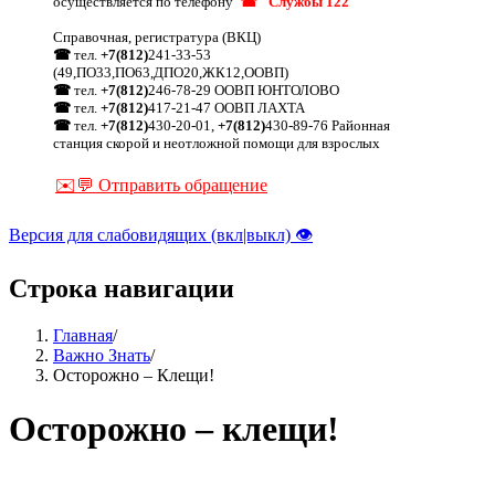
осуществляется по телефону
☎ "Службы 122"
Справочная, регистратура (ВКЦ)
☎
тел.
+7(812)
241-33-53
(49,ПО33,ПО63,ДПО20,ЖК12,ООВП)
☎
тел.
+7(812)
246-78-29 ООВП ЮНТОЛОВО
☎
тел.
+7(812)
417-21-47 ООВП ЛАХТА
☎
тел.
+7(812)
430-20-01,
+7(812)
430-89-76 Районная
станция скорой и неотложной помощи для взрослых
✉️💬 Отправить обращение
Версия для слабовидящих (вкл|выкл) 👁
Строка навигации
Главная
/
Важно Знать
/
Осторожно – Клещи!
Осторожно – клещи!