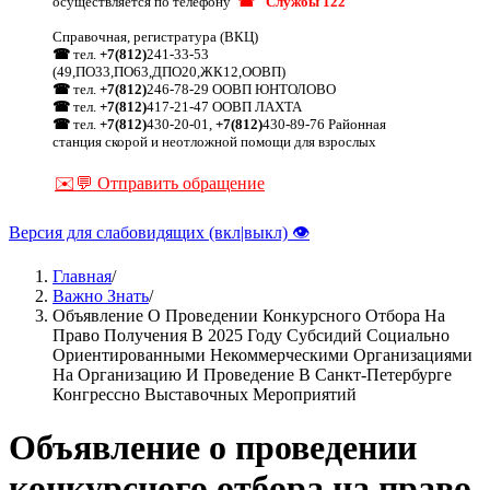
осуществляется по телефону
☎ "Службы 122"
Справочная, регистратура (ВКЦ)
☎
тел.
+7(812)
241-33-53
(49,ПО33,ПО63,ДПО20,ЖК12,ООВП)
☎
тел.
+7(812)
246-78-29 ООВП ЮНТОЛОВО
☎
тел.
+7(812)
417-21-47 ООВП ЛАХТА
☎
тел.
+7(812)
430-20-01,
+7(812)
430-89-76 Районная
станция скорой и неотложной помощи для взрослых
✉️💬 Отправить обращение
Версия для слабовидящих (вкл|выкл) 👁
Главная
/
Важно Знать
/
Строка
Объявление О Проведении Конкурсного Отбора На
навигации
Право Получения В 2025 Году Субсидий Социально
Ориентированными Некоммерческими Организациями
На Организацию И Проведение В Санкт‑Петербурге
Конгрессно Выставочных Мероприятий
Объявление о проведении
конкурсного отбора на право