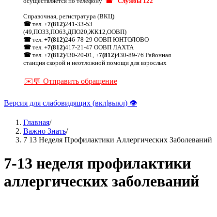
осуществляется по телефону
☎ "Службы 122"
Справочная, регистратура (ВКЦ)
☎
тел.
+7(812)
241-33-53
(49,ПО33,ПО63,ДПО20,ЖК12,ООВП)
☎
тел.
+7(812)
246-78-29 ООВП ЮНТОЛОВО
☎
тел.
+7(812)
417-21-47 ООВП ЛАХТА
☎
тел.
+7(812)
430-20-01,
+7(812)
430-89-76 Районная
станция скорой и неотложной помощи для взрослых
✉️💬 Отправить обращение
Версия для слабовидящих (вкл|выкл) 👁
Главная
/
Важно Знать
/
Строка
7 13 Неделя Профилактики Аллергических Заболеваний
навигации
7-13 неделя профилактики
аллергических заболеваний