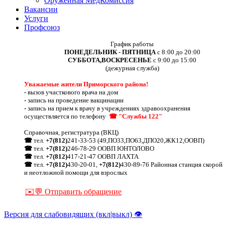
Оружейная МедКомиссия
Вакансии
Услуги
Профсоюз
График работы
ПОНЕДЕЛЬНИК - ПЯТНИЦА
с 8:00 до 20:00
СУББОТА,ВОСКРЕСЕНЬЕ
с 9:00 до 15:00
(дежурная служба)
Уважаемые жители Приморского района!
-
вызов участкового врача на дом
-
запись на проведение вакцинации
-
запись на прием к врачу в учреждениях здравоохранения
осуществляется по телефону
☎ "Службы 122"
Справочная, регистратура (ВКЦ)
☎
тел.
+7(812)
241-33-53 (49,ПО33,ПО63,ДПО20,ЖК12,ООВП)
☎
тел.
+7(812)
246-78-29 ООВП ЮНТОЛОВО
☎
тел.
+7(812)
417-21-47 ООВП ЛАХТА
☎
тел.
+7(812)
430-20-01,
+7(812)
430-89-76 Районная станция скорой
и неотложной помощи для взрослых
✉️💬 Отправить обращение
Версия для слабовидящих (вкл|выкл) 👁