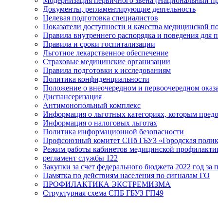
Модернизация первичного звена (Национальный пр
Документы, регламентирующие деятельность
Целевая подготовка специалистов
Показатели доступности и качества медицинской 
Правила внутреннего распорядка и поведения для 
Правила и сроки госпитализации
Льготное лекарственное обеспечение
Страховые медицинские организации
Правила подготовки к исследованиям
Политика конфиденциальности
Положение о внеочередном и первоочередном ока
Диспансеризация
Антимонопольный комплекс
Информация о льготных категориях, которым пред
Информация о налоговых льготах
Политика информационной безопасности
Профсоюзный комитет СПб ГБУЗ «Городская поли
Режим работы кабинетов медицинской профилакти
регламент службы 122
Закупки за счет федерального бюджета 2022 год за п
Памятка по действиям населения по сигналам ГО
ПРОФИЛАКТИКА ЭКСТРЕМИЗМА
Структурная схема СПБ ГБУЗ ГП49